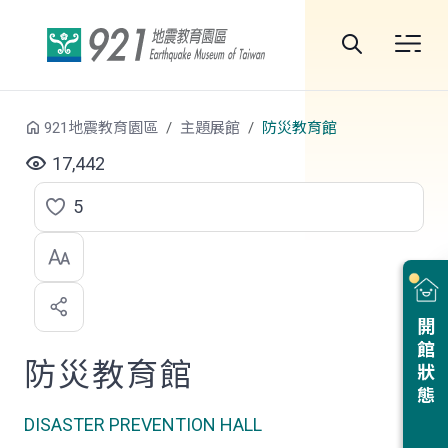
跳到中央內容區塊
全
站
921地震教育園區
主題展館
防災教育館
搜
17,442
尋
5
點
選
喜
開館狀態
歡
防災教育館
DISASTER PREVENTION HALL