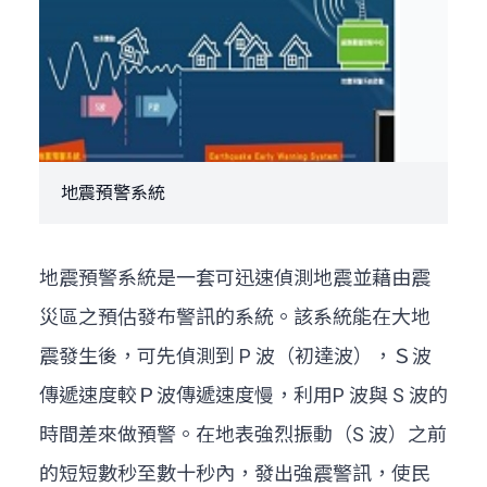
地震預警系統
地震預警系統是一套可迅速偵測地震並藉由震
災區之預估發布警訊的系統。該系統能在大地
震發生後，可先偵測到 P 波（初達波），Ｓ波
傳遞速度較Ｐ波傳遞速度慢，利用P 波與 S 波的
時間差來做預警。在地表強烈振動（S 波）之前
的短短數秒至數十秒內，發出強震警訊，使民