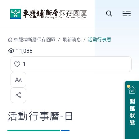
跳到中央內容區塊
全
站
車籠埔斷層保存園區
最新消息
活動行事曆
搜
11,088
尋
1
點
選
喜
開館狀態
歡
活動行事曆-日