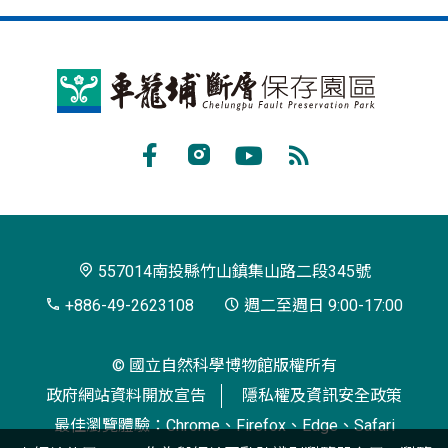
車
籠
埔
Facebook
Instagram
Youtube
RSS
斷
訂
層
閱
保
557014南投縣竹山鎮集山路二段345號
存
+886-49-2623108
週二至週日 9:00-17:00
園
© 國立自然科學博物館版權所有
區
政府網站資料開放宣告
隱私權及資訊安全政策
最佳瀏覽體驗：Chrome、Firefox、Edge、Safari