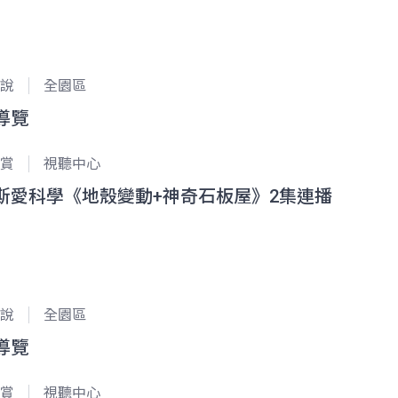
說
全園區
導覽
賞
視聽中心
斯愛科學《地殼變動+神奇石板屋》2集連播
說
全園區
導覽
賞
視聽中心