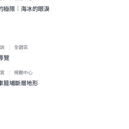
的極限｜海冰的眼淚
說
全園區
導覽
賞
視聽中心
車籠埔斷層地形