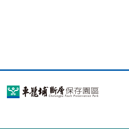
車
籠
埔
斷