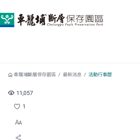
跳到中央內容區塊
車籠埔斷層保存園區
最新消息
活動行事曆
11,057
1
點
選
喜