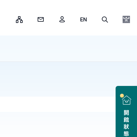
:::
開館狀態