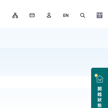
:::
開館狀態