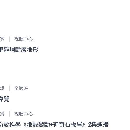
賞
視聽中心
車籠埔斷層地形
說
全園區
導覽
賞
視聽中心
斯愛科學《地殼變動+神奇石板屋》2集連播