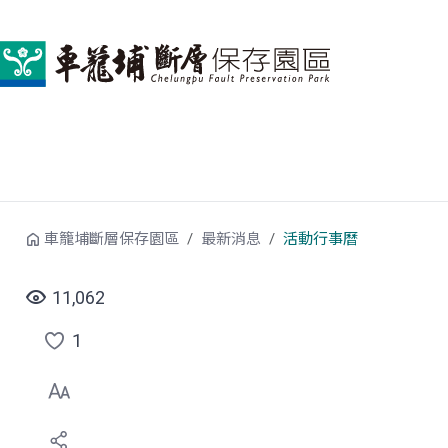
跳到中央內容區塊
車籠埔斷層保存園區
最新消息
活動行事曆
11,062
1
點
選
喜