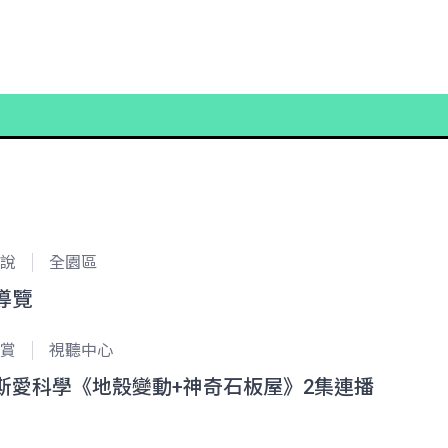
說
全園區
導覽
賞
視聽中心
斯愛科學《地殼變動+神奇石板屋》2集連播