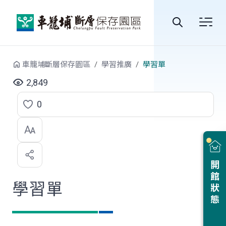
跳到中央內容區塊
全
站
車籠埔斷層保存園區
學習推廣
學習單
搜
2,849
尋
0
點
選
喜
開館狀態
歡
學習單