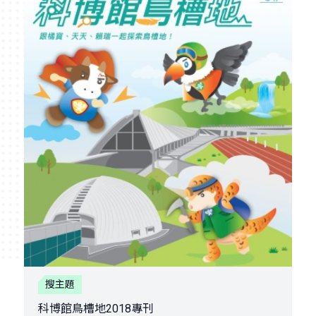
搜主題
科博館鳥槽地2018專刊