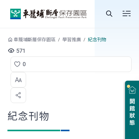
跳到中央內容區塊
全
站
車籠埔斷層保存園區
學習推廣
紀念刊物
搜
571
尋
0
點
選
喜
開館狀態
歡
紀念刊物