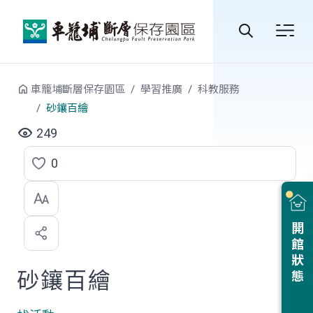
跳到中央內容區塊
全
站
車籠埔斷層保存園區
學習推廣
科教服務
搜
砂鑲百繪
尋
249
0
點
選
喜
開館狀態
歡
砂鑲百繪