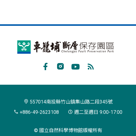
車
籠
埔
Facebook
Instagram
Youtube
RSS
斷
訂
層
閱
保
557014南投縣竹山鎮集山路二段345號
存
+886-49-2623108
週二至週日 9:00-17:00
園
© 國立自然科學博物館版權所有
區