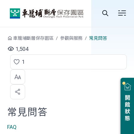
跳到中央內容區塊
全
站
車籠埔斷層保存園區
參觀與服務
常見問答
搜
1,504
尋
1
點
選
喜
開館狀態
歡
常見問答
FAQ