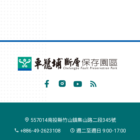
車
籠
埔
Facebook
Instagram
Youtube
RSS
斷
訂
層
閱
保
557014南投縣竹山鎮集山路二段345號
存
+886-49-2623108
週二至週日 9:00-17:00