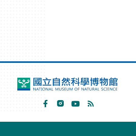
鳳
凰
谷
Facebook
Instagram
Youtube
RSS
鳥
訂
園