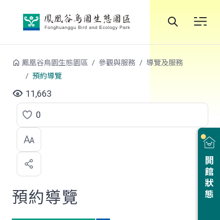
跳到中央內容區塊
全
站
鳳凰谷鳥園生態園區
參觀與服務
導覽及服務
搜
預約導覽
尋
11,663
0
點
選
喜
開館狀態
歡
預約導覽