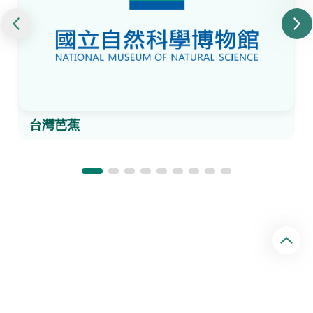
台灣芭蕉
回
頂
端