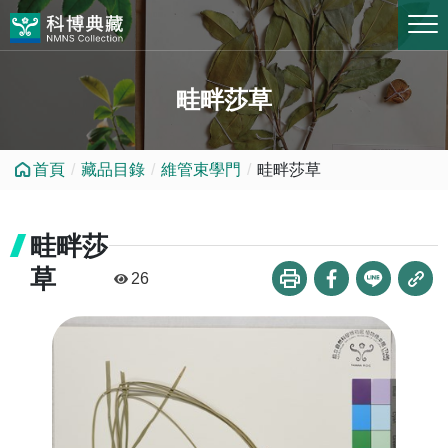
跳到中央內容區塊
畦畔莎草
首頁
藏品目錄
維管束學門
畦畔莎草
畦畔莎
草
26