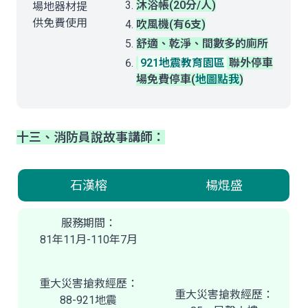
沐浴帳(20分/人)
場地器材提
供免費使用
吹風機(有6支)
舒適、乾淨、間數多的廁所
921地震教育園區
聯外停車
場免費停車(
地圖點我
)
十三、消防員說故事講師：
石漢榕
楊焜盛
服務期間：
81年11月-110年7月
重大災害搶救經歷：
重大災害搶救經歷：
88-921地震