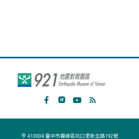
921
地
震
Facebook
Instagram
Youtube
RSS
教
訂
育
閱
園
413004 臺中市霧峰區坑口里新生路192號