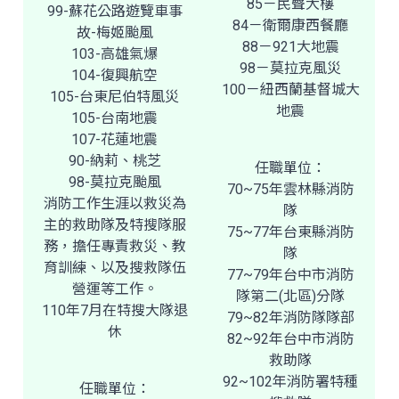
85－民聲大樓
99-蘇花公路遊覽車事
84－衛爾康西餐廳
故-梅姬颱風
88－921大地震
103-高雄氣爆
98－莫拉克風災
104-復興航空
100－紐西蘭基督城大
105-台東尼伯特風災
地震
105-台南地震
107-花蓮地震
90-納莉、桃芝
任職單位：
98-莫拉克颱風
70~75年雲林縣消防
消防工作生涯以救災為
隊
主的救助隊及特搜隊服
75~77年台東縣消防
務，擔任專責救災、教
隊
育訓練、以及搜救隊伍
77~79年台中市消防
營運等工作。
隊第二(北區)分隊
110年7月在特搜大隊退
79~82年消防隊隊部
休
82~92年台中市消防
救助隊
92~102年消防署特種
任職單位：