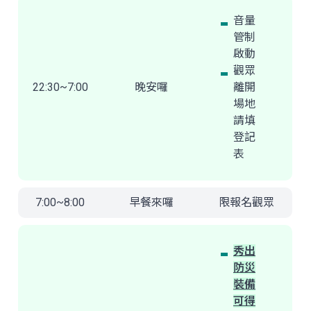
音量
管制
啟動
觀眾
22:30~7:00
晚安囉
離開
場地
請填
登記
表
7:00~8:00
早餐來囉
限報名觀眾
秀出
防災
裝備
可得