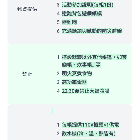
活動參加證明(每組1份)
物資提供
避難背包遊戲紙模
避難哨
充滿話題與感動的防災體驗
搭設就寢以外其他帳篷，如客
廳帳、炊事帳…等
明火烹煮食物
禁止
高功率電器
22:30後禁止大聲喧嘩
每帳提供110V插頭×1供電
飲水機(冷、溫、熱皆有)