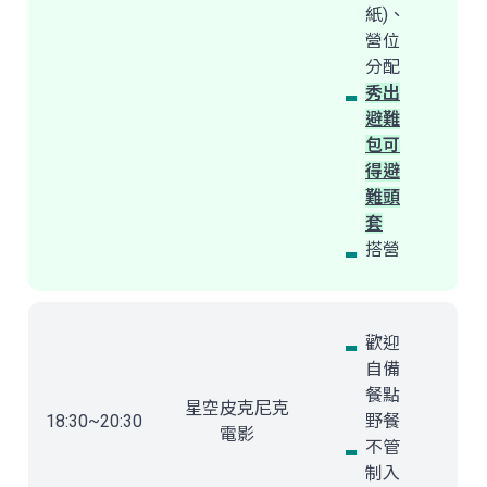
紙)、
營位
分配
秀出
避難
包可
得避
難頭
套
搭營
歡迎
自備
餐點
星空皮克尼克
18:30~20:30
野餐
電影
不管
制入