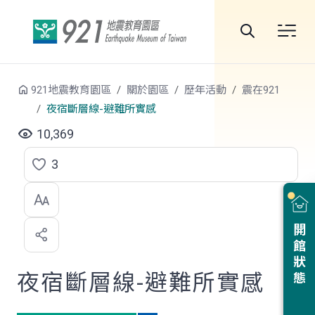
跳到中央內容區塊
全
站
921地震教育園區
關於園區
歷年活動
震在921
搜
夜宿斷層線-避難所實感
尋
10,369
3
點
選
喜
開館狀態
歡
夜宿斷層線-避難所實感