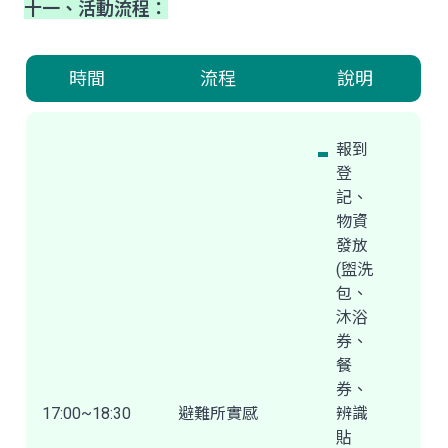
十一、活動流程：
時間
流程
說明
報到
登
記、
物資
發放
(盥洗
包、
沐浴
券、
餐
券、
17:00~18:30
避難所實感
辨識
貼