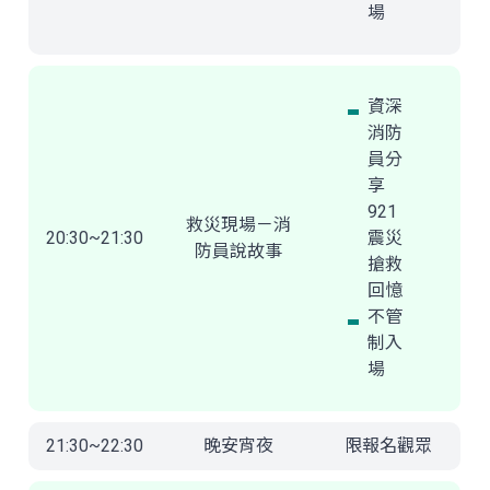
場
資深
消防
員分
享
921
救災現場－消
20:30~21:30
震災
防員說故事
搶救
回憶
不管
制入
場
21:30~22:30
晚安宵夜
限報名觀眾