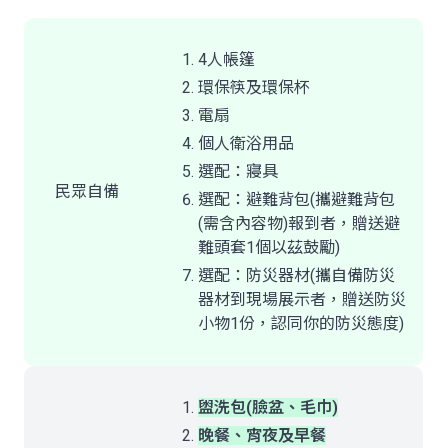
4人帳篷
環保筷及環保杯
電扇
個人衛浴用品
選配：寢具
民眾自備
選配：避難背包(攜避難背包
(需含內容物)報到者，贈送避
難頭套1個以茲鼓勵)
選配：防災器材(攜自備防災
器材到現場展示者，贈送防災
小物1份，認同你的防災態度)
盥洗包(臉盆、毛巾)
晚餐、宵夜及早餐