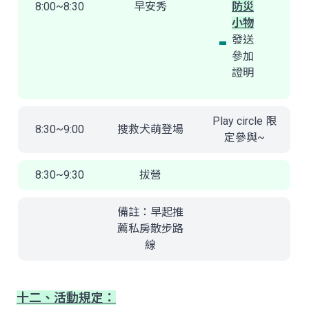
8:00~8:30
早安秀
防災
小物
發送
參加
證明
Play circle 限
8:30~9:00
搜救犬萌登場
定參與~
8:30~9:30
拔營
備註：早起推
薦私房散步路
線
十二、活動規定：