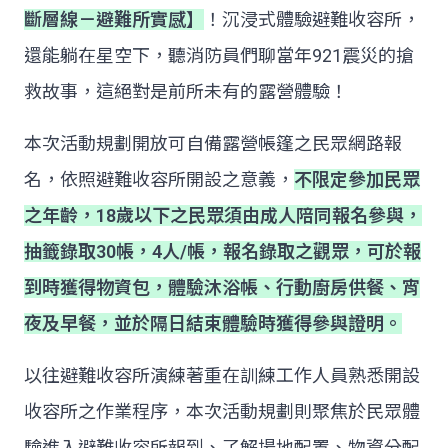
斷層線－避難所實感】
！沉浸式體驗避難收容所，
還能躺在星空下，聽消防員們聊當年921震災的搶
救故事，這絕對是前所未有的露營體驗！
本次活動規劃開放可自備露營帳篷之民眾網路報
名，依照避難收容所開設之意義，
不限定參加民眾
之年齡，18歲以下之民眾須由成人陪同報名參與，
抽籤錄取30帳，4人/帳，報名錄取之觀眾，可於報
到時獲得物資包，體驗沐浴帳、行動廚房供餐、宵
夜及早餐，並於隔日結束體驗時獲得參與證明。
以往避難收容所演練著重在訓練工作人員熟悉開設
收容所之作業程序，本次活動規劃則聚焦於民眾體
驗進入避難收容所報到、了解場地配置、物資分配