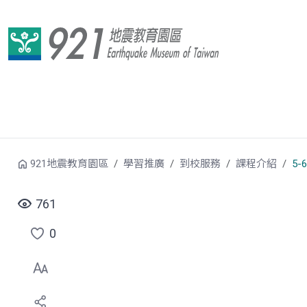
跳到中央內容區塊
921地震教育園區
學習推廣
到校服務
課程介紹
5
761
0
點
選
喜