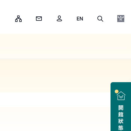
:::
開館狀態