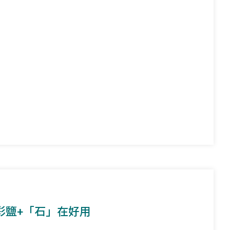
彩鹽+「石」在好用