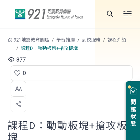
跳到中央內容區塊
全
站
921地震教育園區
學習推廣
到校服務
課程介紹
搜
課程D：動動板塊+搶攻板塊
尋
877
0
點
選
喜
開館狀態
歡
課程D：動動板塊+搶攻板
塊