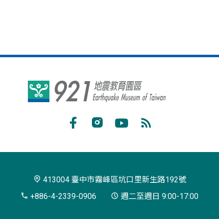
921
地
震
Facebook
Instagram
Youtube
RSS
教
訂
育
閱
園
413004 臺中市霧峰區坑口里新生路192號
區
+886-4-2339-0906
週二至週日 9:00-17:00