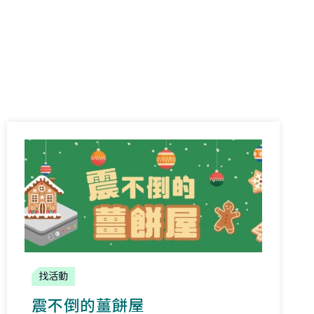
找活動
震不倒的薑餅屋