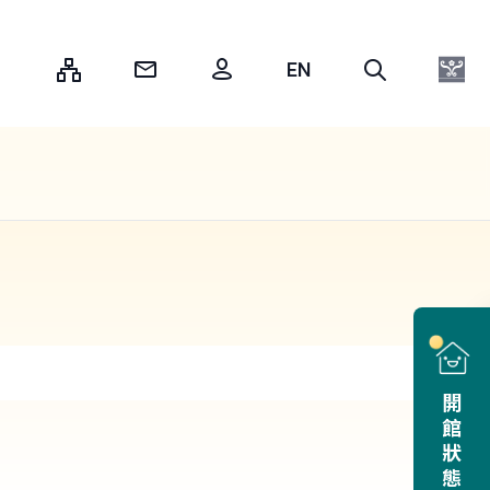
:::
開館狀態