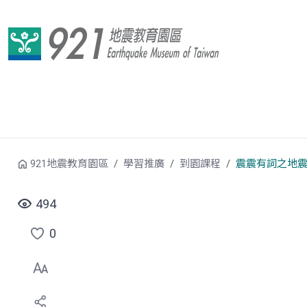
跳到中央內容區塊
921地震教育園區
學習推廣
到園課程
震震有詞之地
494
0
點
選
喜