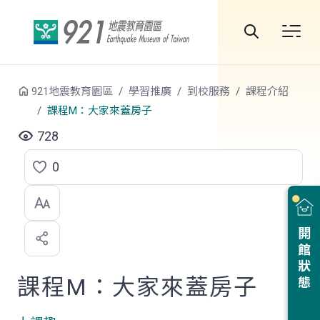
跳到中央內容區塊
全
站
921地震教育園區
學習推廣
到校服務
課程介紹
搜
課程M：大家來蓋房子
尋
728
0
點
選
喜
開館狀態
歡
課程M：大家來蓋房子