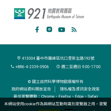
921
地
震
Facebook
Instagram
Youtube
RSS
教
訂
育
閱
園
413004 臺中市霧峰區坑口里新生路192號
區
+886-4-2339-0906
週二至週日 9:00-17:00
© 國立自然科學博物館版權所有
政府網站資料開放宣告
隱私權及資訊安全政策
最佳瀏覽體驗：Chrome、Firefox、Edge、Safari
本網站使用cookie作為與網站互動時識別瀏覽器之用，瀏覽