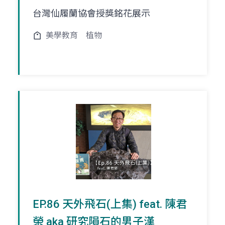
台灣仙履蘭協會授獎銘花展示
美學教育
植物
EP.86 天外飛石(上集) feat. 陳君
榮 aka 研究隕石的男子漢