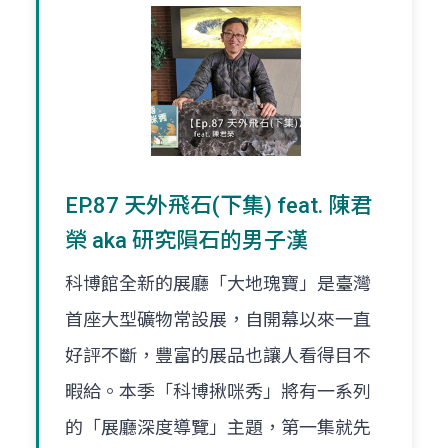
EP.87 天外飛石(下集) feat. 陳君
榮 aka 研究隕石的男子漢
科博館全新的展廳「大地瑰寶」是臺灣
首座大型礦物常設展，自開幕以來一直
好評不斷，豐富的展品也讓人看得目不
暇給。本季「科博揪咪秀」將有一系列
的「展廳深度導覽」主題，第一集就先