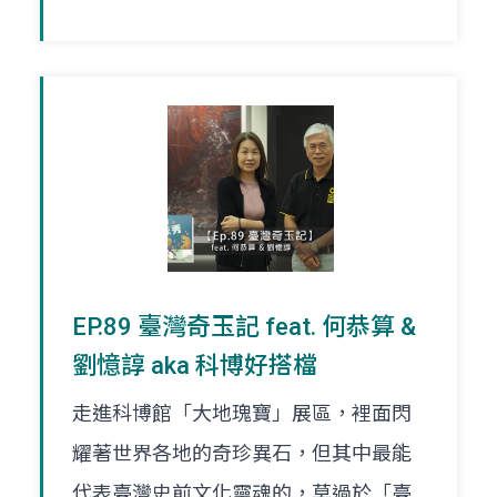
EP.89 臺灣奇玉記 feat. 何恭算 &
劉憶諄 aka 科博好搭檔
走進科博館「大地瑰寶」展區，裡面閃
耀著世界各地的奇珍異石，但其中最能
代表臺灣史前文化靈魂的，莫過於「臺