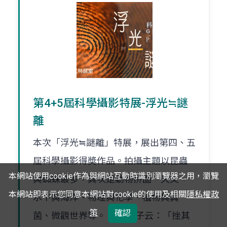
第4+5屆科學攝影特展-浮光≒謎
離
本次「浮光≒謎離」特展，展出第四、五
屆科學攝影得奬作品。拍攝主題以昆蟲
本網站使用cookie作為與網站互動時識別瀏覽器之用，瀏覽
與蜘蛛最多，其次是動物拼圖、天文、
本網站即表示您同意本網站對cookie的使用及相關
隱私權政
水下與海洋、物理與化學、植物與真
策
確認
菌、微觀世界等。 誠如老子云：「挫其