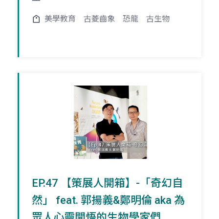
美學教育
古菱齒象
恐龍
古生物
EP.47 【策展人開箱】-「奇幻自
然」 feat. 郭揚義&鄭明倫 aka 為
眾人心靈開悟的生物學家們