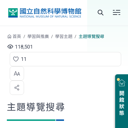
跳到中央內容區塊
全
站
首頁
學習與推廣
學習主題
主題導覽搜尋
搜
118,501
尋
11
點
選
喜
開館狀態
歡
主題導覽搜尋