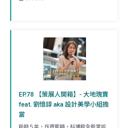
EP.78 【策展人開箱】- 大地瑰寶
feat. 劉憶諄 aka 設計美學小組擔
當
耗時５年、斥資鉅額，科博館全新常設