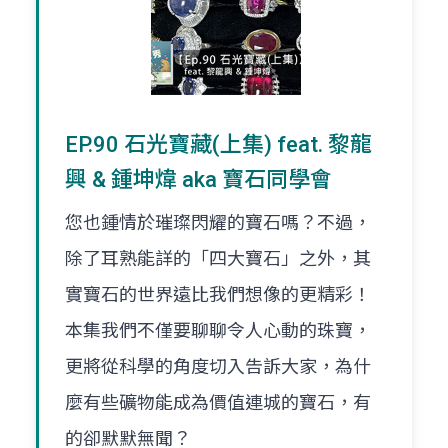
EP.90 石光寶藏(上集) feat. 黎龍
興 & 鍾坤煒 aka 寶石同學會
您也鍾情於璀璨閃耀的寶石嗎？不過，
除了耳熟能詳的「四大寶石」之外，其
實寶石的世界遠比我們想像的更精彩！
本集我們不僅要聊聊令人心動的珠寶，
更將從科學的角度切入告訴大家，為什
麼有些礦物能成為價值連城的寶石，有
的卻默默無聞？