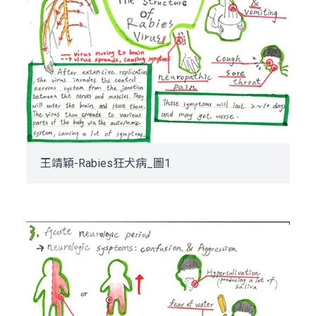
王靖穎-Rabies狂犬病_圖1