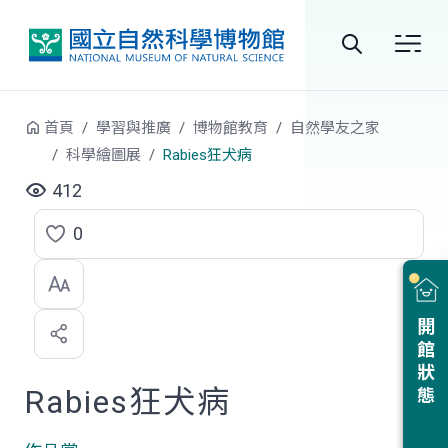
跳到中央內容區塊
全
站
首頁
學習與推廣
博物館教育
自然學友之家
搜
科學繪圖展
Rabies狂犬病
尋
412
0
點
選
喜
開館狀態
歡
Rabies狂犬病