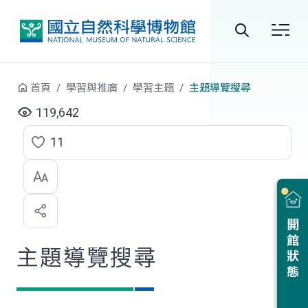
跳到中央內容區塊
全
站
首頁
學習與推廣
學習主題
主題導覽搜尋
搜
119,642
尋
11
點
選
喜
開館狀態
歡
主題導覽搜尋