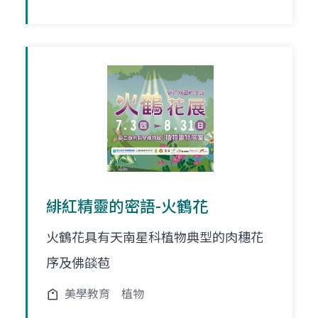
緋紅精靈的密語-火鶴花
火鶴花具有天南星科植物典型的肉穗花
序及佛燄苞
美學教育
植物