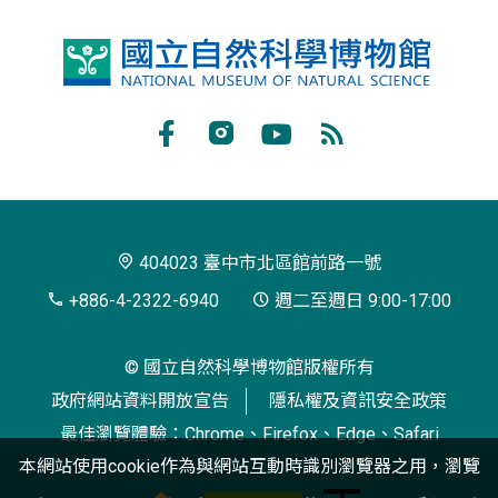
國
立
自
Facebook
Instagram
Youtube
RSS
然
訂
科
閱
學
404023 臺中市北區館前路一號
博
+886-4-2322-6940
週二至週日 9:00-17:00
物
© 國立自然科學博物館版權所有
館
政府網站資料開放宣告
隱私權及資訊安全政策
最佳瀏覽體驗：Chrome、Firefox、Edge、Safari
本網站使用cookie作為與網站互動時識別瀏覽器之用，瀏覽