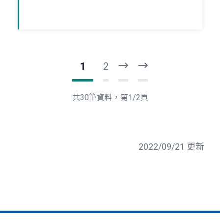
1
2
下
最
一
後
頁
一
共30筆資料，第1/2頁
頁
2022/09/21 更新