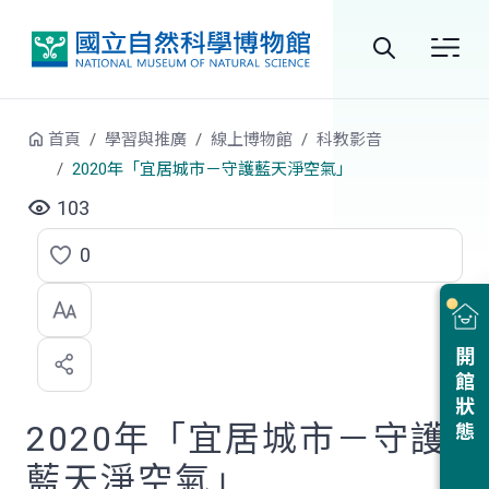
跳到中央內容區塊
全
站
首頁
學習與推廣
線上博物館
科教影音
搜
2020年「宜居城市－守護藍天淨空氣」
尋
103
0
點
選
喜
開館狀態
歡
2020年「宜居城市－守護
藍天淨空氣」