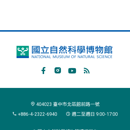
國
立
自
Facebook
Instagram
Youtube
RSS
然
訂
科
閱
學
404023 臺中市北區館前路一號
博
+886-4-2322-6940
週二至週日 9:00-17:00
物