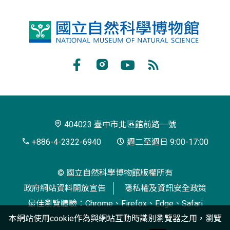
國
立
自
Facebook
Instagram
Youtube
RSS
然
訂
科
閱
學
404023 臺中市北區館前路一號
博
+886-4-2322-6940
週二至週日 9:00-17:00
物
© 國立自然科學博物館版權所有
館
政府網站資料開放宣告
隱私權及資訊安全政策
最佳瀏覽體驗：Chrome、Firefox、Edge、Safari
本網站使用cookie作為與網站互動時識別瀏覽器之用，瀏覽