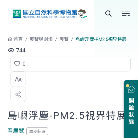
跳到中央內容區塊
全
站
首頁
展覽與劇場
展覽
島嶼浮塵-PM2.5視界特展
搜
744
尋
0
點
選
喜
開館狀態
歡
島嶼浮塵-PM2.5視界特展
看展覽