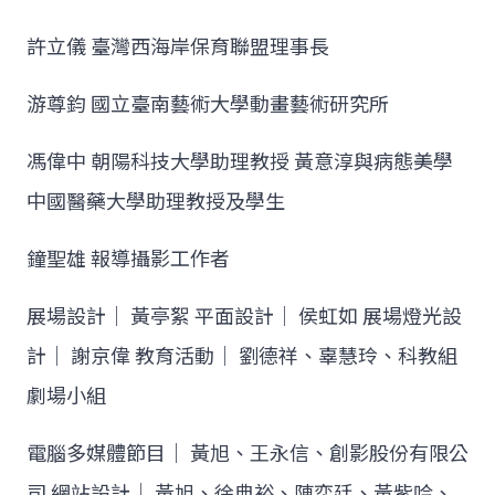
許立儀 臺灣西海岸保育聯盟理事長
游尊鈞 國立臺南藝術大學動畫藝術研究所
馮偉中 朝陽科技大學助理教授 黃意淳與病態美學
中國醫藥大學助理教授及學生
鐘聖雄 報導攝影工作者
展場設計│ 黃亭絮 平面設計│ 侯虹如 展場燈光設
計│ 謝京偉 教育活動│ 劉德祥、辜慧玲、科教組
劇場小組
電腦多媒體節目│ 黃旭、王永信、創影股份有限公
司 網站設計│ 黃旭、徐典裕、陳奕廷、黃紫吟、