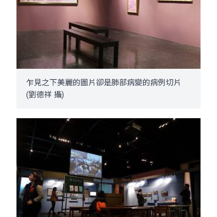
乍見之下美麗的圖片卻是肺部病變的病例切片
(劉德祥 攝)