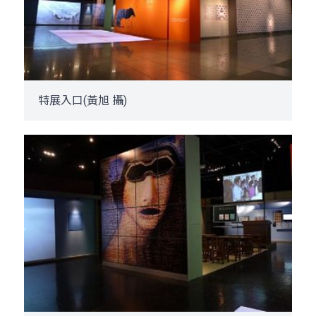
特展入口(黃旭 攝)