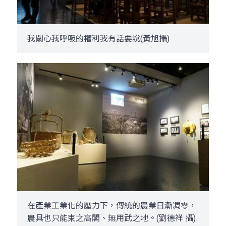
我關心我呼吸的權利­我有話要說(黃旭攝)
在產業工業化的壓力下，傳統的農業日漸凋零，
農具也只能束之高閣、無用武之地。(劉德祥 攝)