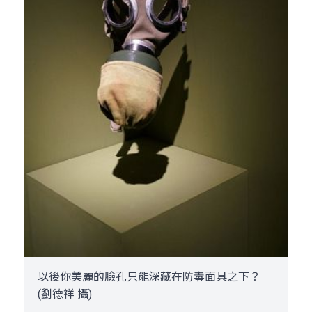
以後你美麗的臉孔只能深藏在防毒面具之下？
(劉德祥 攝)