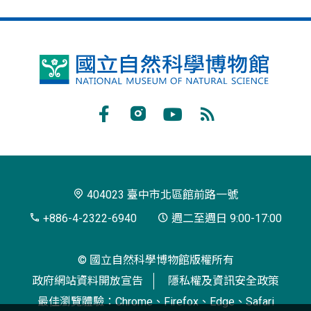
國
立
自
Facebook
Instagram
Youtube
RSS
然
訂
科
閱
學
404023 臺中市北區館前路一號
博
+886-4-2322-6940
週二至週日 9:00-17:00
物
© 國立自然科學博物館版權所有
館
政府網站資料開放宣告
隱私權及資訊安全政策
最佳瀏覽體驗：Chrome、Firefox、Edge、Safari