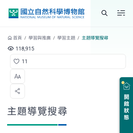
跳到中央內容區塊
全
站
首頁
學習與推廣
學習主題
主題導覽搜尋
搜
118,915
尋
11
點
選
喜
開館狀態
歡
主題導覽搜尋