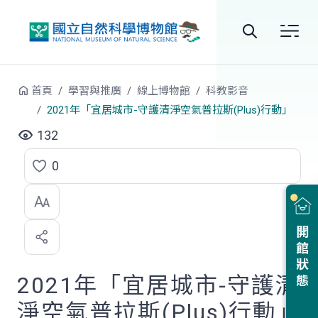
跳到中央內容區塊
全
站
首頁
學習與推廣
線上博物館
科教影音
搜
2021年「宜居城市-守護清淨空氣普拉斯(Plus)行動」
尋
132
0
點
選
喜
開館狀態
歡
2021年「宜居城市-守護清
淨空氣普拉斯(Plus)行動」