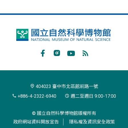
國
立
自
Facebook
Instagram
Youtube
RSS
然
訂
科
閱
學
404023 臺中市北區館前路一號
博
+886-4-2322-6940
週二至週日 9:00-17:00
物
© 國立自然科學博物館版權所有
館
政府網站資料開放宣告
隱私權及資訊安全政策