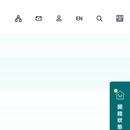
:::
開館狀態