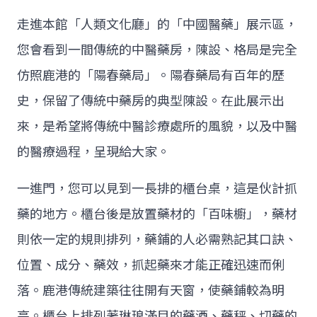
走進本館「人類文化廳」的「中國醫藥」展示區，
您會看到一間傳統的中醫藥房，陳設、格局是完全
仿照鹿港的「陽春藥局」。陽春藥局有百年的歷
史，保留了傳統中藥房的典型陳設。在此展示出
來，是希望將傳統中醫診療處所的風貌，以及中醫
的醫療過程，呈現給大家。
一進門，您可以見到一長排的櫃台桌，這是伙計抓
藥的地方。櫃台後是放置藥材的「百味櫥」，藥材
則依一定的規則排列，藥鋪的人必需熟記其口訣、
位置、成分、藥效，抓起藥來才能正確迅速而俐
落。鹿港傳統建築往往開有天窗，使藥鋪較為明
亮。櫃台上排列著琳琅滿目的藥酒、藥秤、切藥的