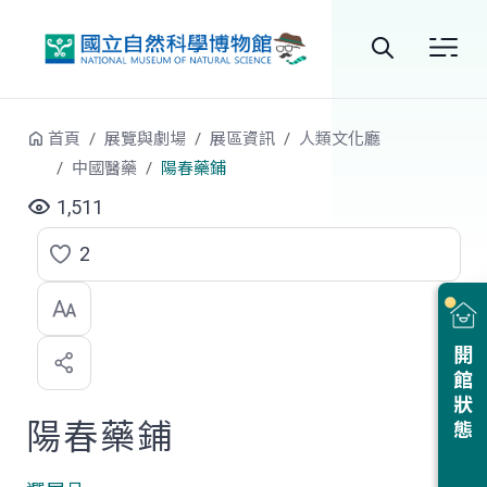
跳到中央內容區塊
全
站
首頁
展覽與劇場
展區資訊
人類文化廳
搜
中國醫藥
陽春藥鋪
尋
1,511
2
點
選
喜
開館狀態
歡
陽春藥鋪