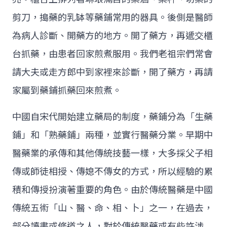
剪刀，搗藥的乳缽等藥鋪常用的器具。後側是醫師
為病人診斷、開藥方的地方。開了藥方，再遞交櫃
台抓藥，由患者回家煎煮服用。我們老祖宗們常會
請大夫或走方郎中到家裡來診斷，開了藥方，再請
家屬到藥鋪抓藥回來煎煮。
中國自宋代開始建立藥局的制度，藥鋪分為「生藥
鋪」和「熟藥鋪」兩種，並實行醫藥分業。早期中
醫藥業的承傳和其他傳統技藝一樣，大多採父子相
傳或師徒相授、傳媳不傳女的方式，所以經驗的累
積和傳授扮演著重要的角色。由於傳統醫藥是中國
傳統五術「山、醫、命、相、卜」之一，在過去，
部分讀書或修道之人，對於傳統醫藥或有些許涉