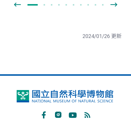
2024/01/26 更新
國
立
自
Facebook
Instagram
Youtube
RSS
然