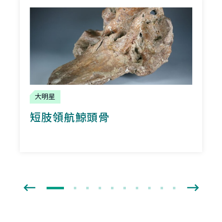
大明星
短肢領航鯨頭骨