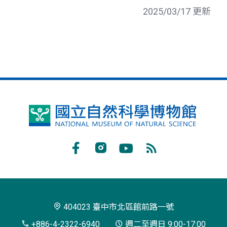
2025/03/17 更新
國
立
自
Facebook
Instagram
Youtube
RSS
然
訂
科
閱
學
404023 臺中市北區館前路一號
博
+886-4-2322-6940
週二至週日 9:00-17:00