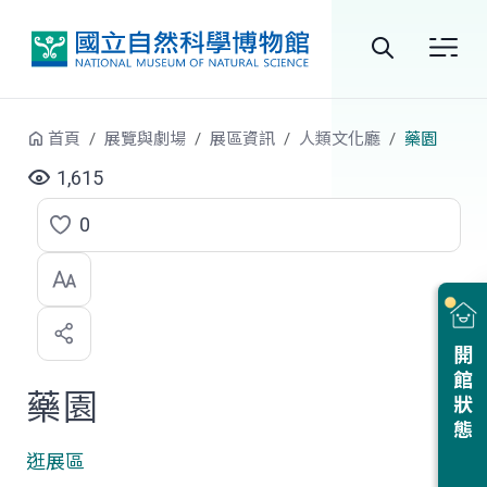
跳到中央內容區塊
全
站
首頁
展覽與劇場
展區資訊
人類文化廳
藥園
搜
1,615
尋
0
點
選
喜
開館狀態
歡
藥園
逛展區