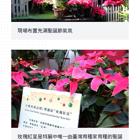
現場布置充滿聖誕節氣氛
玫瑰紅星是特展中唯一由臺灣育種家育種的聖誕