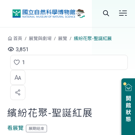
跳到中央內容區塊
全
站
首頁
展覽與劇場
展覽
繽紛花聚-聖誕紅展
搜
3,851
尋
1
點
選
喜
開館狀態
歡
繽紛花聚-聖誕紅展
看展覽