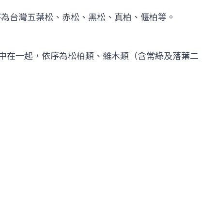
依序為台灣五葉松、赤松、黑松、真柏、偃柏等。
景集中在一起，依序為松柏類、雜木類（含常綠及落葉二