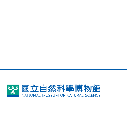
國
立
自
然