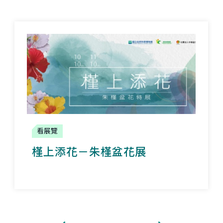
看展覽
槿上添花－朱槿盆花展