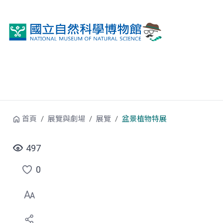
跳到中央內容區塊
首頁
展覽與劇場
展覽
盆景植物特展
497
0
點
選
喜