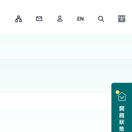
:::
開館狀態