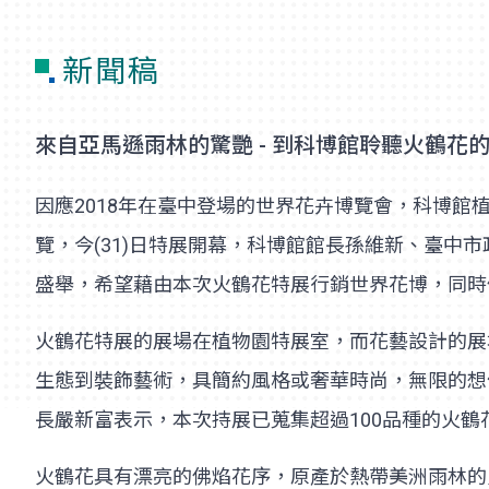
新聞稿
來自亞馬遜雨林的驚艷 - 到科博館聆聽火鶴花
因應2018年在臺中登場的世界花卉博覽會，科博
覽，今(31)日特展開幕，科博館館長孫維新、臺
盛舉，希望藉由本次火鶴花特展行銷世界花博，同時
火鶴花特展的展場在植物園特展室，而花藝設計的展
生態到裝飾藝術，具簡約風格或奢華時尚，無限的想
長嚴新富表示，本次持展已蒐集超過100品種的火
火鶴花具有漂亮的佛焰花序，原產於熱帶美洲雨林的