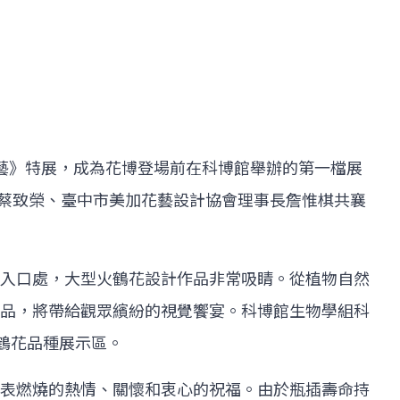
花藝》特展，成為花博登場前在科博館舉辦的第一檔展
長蔡致榮、臺中市美加花藝設計協會理事長詹惟棋共襄
入口處，大型火鶴花設計作品非常吸睛。從植物自然
品，將帶給觀眾繽紛的視覺饗宴。科博館生物學組科
鶴花品種展示區。
表燃燒的熱情、關懷和衷心的祝福。由於瓶插壽命持