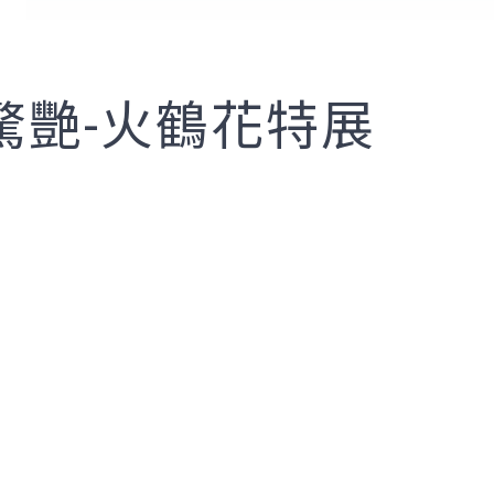
驚艷-火鶴花特展