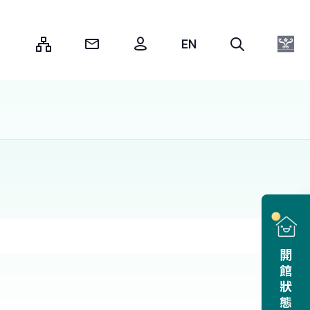
:::
開館狀態