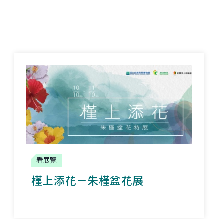
看展覽
槿上添花－朱槿盆花展