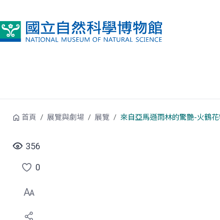
跳到中央內容區塊
首頁
展覽與劇場
展覽
來自亞馬遜雨林的驚艷-火鶴花
356
0
點
選
喜