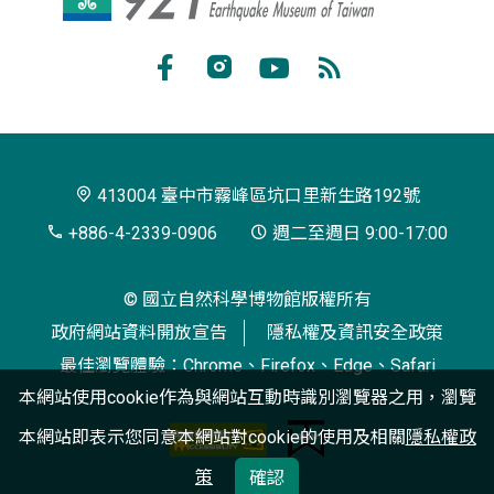
地
震
Facebook
Instagram
Youtube
RSS
教
訂
育
閱
園
413004 臺中市霧峰區坑口里新生路192號
區
+886-4-2339-0906
週二至週日 9:00-17:00
© 國立自然科學博物館版權所有
政府網站資料開放宣告
隱私權及資訊安全政策
最佳瀏覽體驗：Chrome、Firefox、Edge、Safari
本網站使用cookie作為與網站互動時識別瀏覽器之用，瀏覽
本網站即表示您同意本網站對cookie的使用及相關
隱私權政
策
確認