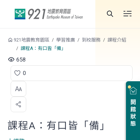
跳到中央內容區塊
全
站
921地震教育園區
學習推廣
到校服務
課程介紹
搜
課程A：有口皆「備」
尋
658
0
點
選
喜
開館狀態
歡
課程A：有口皆「備」