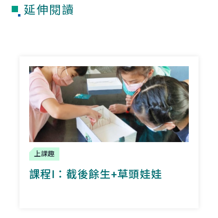
延伸閱讀
上課趣
課程I：截後餘生+草頭娃娃