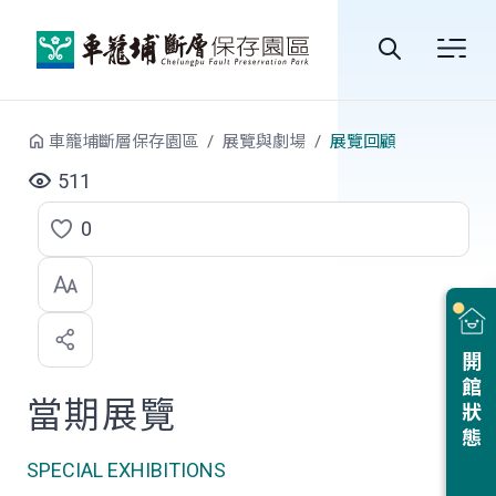
跳到中央內容區塊
全
站
車籠埔斷層保存園區
展覽與劇場
展覽回顧
搜
511
尋
0
點
選
喜
開館狀態
歡
當期展覽
SPECIAL EXHIBITIONS