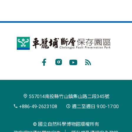
車
籠
埔
Facebook
Instagram
Youtube
RSS
斷
訂
層
閱
保
557014南投縣竹山鎮集山路二段345號
存
+886-49-2623108
週二至週日 9:00-17:00
園
© 國立自然科學博物館版權所有
區