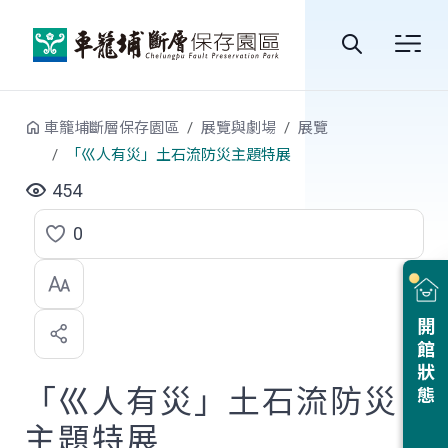
跳到中央內容區塊
全
站
車籠埔斷層保存園區
展覽與劇場
展覽
搜
「巛人有災」土石流防災主題特展
尋
454
0
點
選
喜
開館狀態
歡
「巛人有災」土石流防災
主題特展