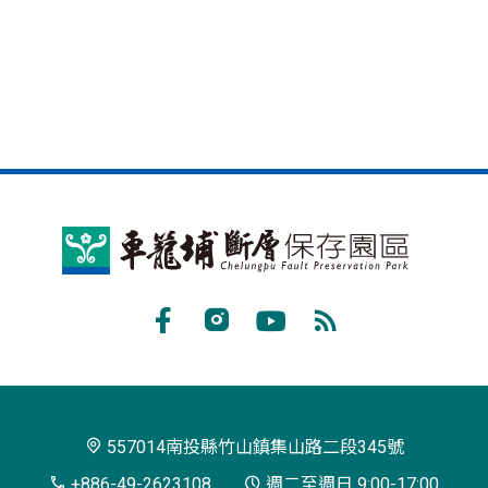
車
籠
埔
Facebook
Instagram
Youtube
RSS
斷
訂
層
閱
保
557014南投縣竹山鎮集山路二段345號
存
+886-49-2623108
週二至週日 9:00-17:00