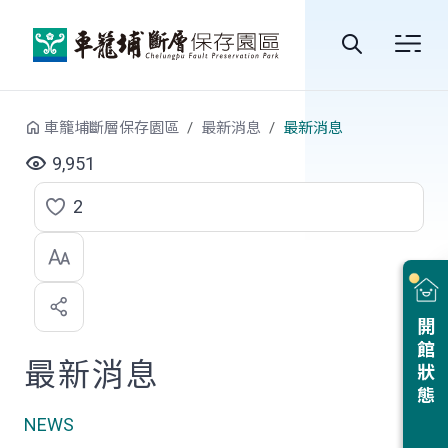
跳到中央內容區塊
全
站
車籠埔斷層保存園區
最新消息
最新消息
搜
9,951
尋
2
點
選
喜
開館狀態
歡
最新消息
NEWS