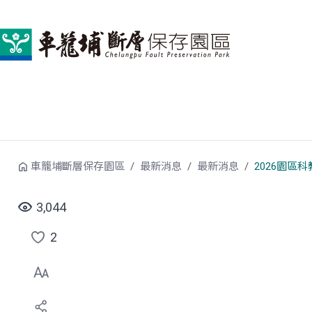
跳到中央內容區塊
車籠埔斷層保存園區
最新消息
最新消息
2026園區
3,044
2
點
選
喜