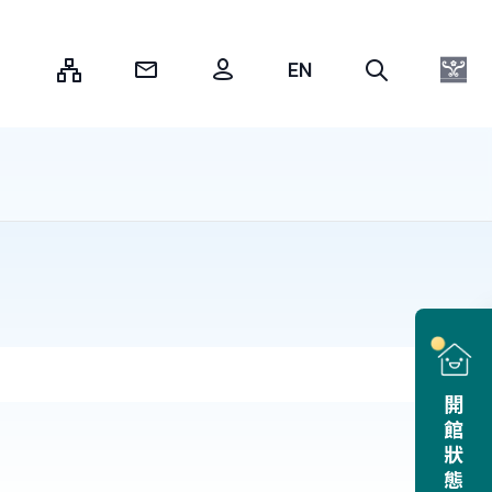
:::
開館狀態