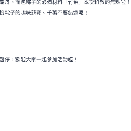
龍舟。而包粽子的必備材料「竹葉」本次科教的焦點啦！
投粽子的趣味競賽。千萬不要錯過囉！
暫停，歡迎大家一起參加活動喔！