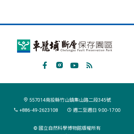
車
籠
埔
Facebook
Instagram
Youtube
RSS
斷
訂
層
閱
保
557014南投縣竹山鎮集山路二段345號
存
+886-49-2623108
週二至週日 9:00-17:00
園
© 國立自然科學博物館版權所有
區