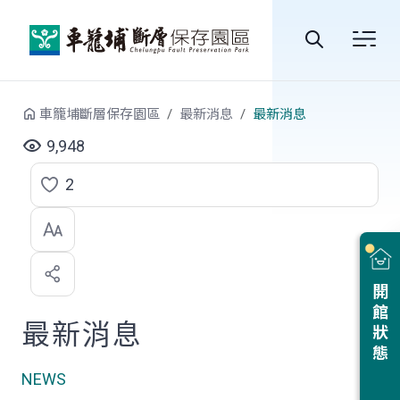
跳到中央內容區塊
全
站
車籠埔斷層保存園區
最新消息
最新消息
搜
9,948
尋
2
點
選
喜
開館狀態
歡
最新消息
NEWS