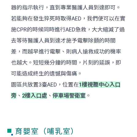
器的指示執行，直到專業醫護人員到達即可。
若能夠在發生猝死時取得AED，我們便可以在實
施CPR的時候同時進行AED急救，大大縮減了過
去等待醫護人員到達才施予電擊除顫的時間
差，而越早進行電擊、則病人搶救成功的機率
也越大。短短幾分鐘的時間，片刻的延誤，即
可能造成終生的遺憾與傷痛。
園區共放置3臺AED，位置在
1樓視聽中心入口
旁
、
2樓入口處
、
停車場警衛室
。
育嬰室（哺乳室）