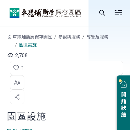
跳到中央內容區塊
全
站
車籠埔斷層保存園區
參觀與服務
導覽及服務
搜
園區設施
尋
2,708
1
點
選
喜
開館狀態
歡
園區設施