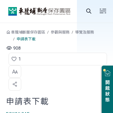
跳到中央內容區塊
全
站
車籠埔斷層保存園區
參觀與服務
導覽及服務
搜
申請表下載
尋
908
1
點
選
喜
開館狀態
歡
申請表下載