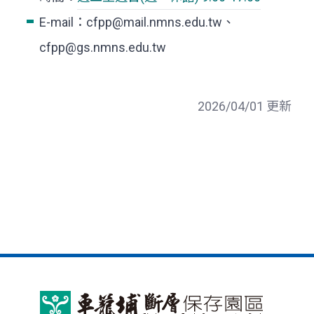
E-mail：cfpp@mail.nmns.edu.tw、
cfpp@gs.nmns.edu.tw
2026/04/01 更新
車