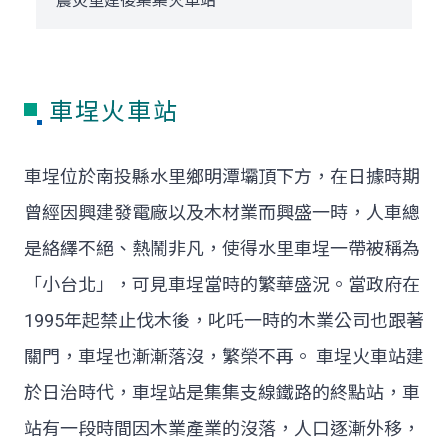
震災重建後集集火車站
車埕火車站
車埕位於南投縣水里鄉明潭壩頂下方，在日據時期
曾經因興建發電廠以及木材業而興盛一時，人車總
是絡繹不絕、熱鬧非凡，使得水里車埕一帶被稱為
「小台北」，可見車埕當時的繁華盛況。當政府在
1995年起禁止伐木後，叱吒一時的木業公司也跟著
關門，車埕也漸漸落沒，繁榮不再。 車埕火車站建
於日治時代，車埕站是集集支線鐵路的終點站，車
站有一段時間因木業產業的沒落，人口逐漸外移，