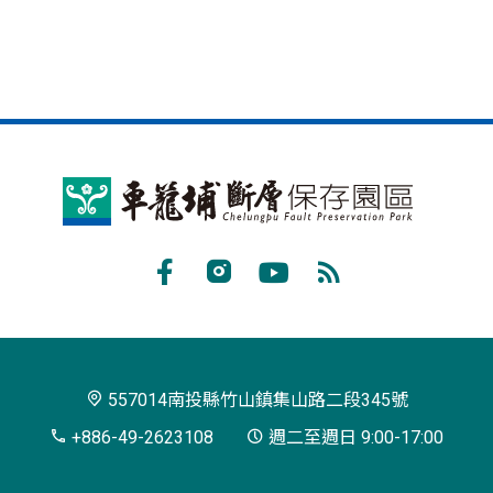
車
籠
埔
Facebook
Instagram
Youtube
RSS
斷
訂
層
閱
保
557014南投縣竹山鎮集山路二段345號
存
+886-49-2623108
週二至週日 9:00-17:00
園