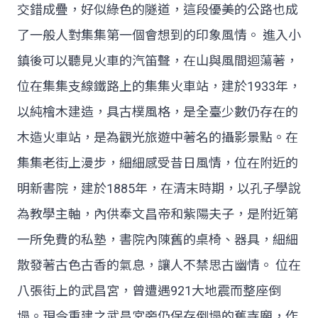
交錯成疊，好似綠色的隧道，這段優美的公路也成
了一般人對集集第一個會想到的印象風情。 進入小
鎮後可以聽見火車的汽笛聲，在山與風間迴蕩著，
位在集集支線鐵路上的集集火車站，建於1933年，
以純檜木建造，具古樸風格，是全臺少數仍存在的
木造火車站，是為觀光旅遊中著名的攝影景點。在
集集老街上漫步，細細感受昔日風情，位在附近的
明新書院，建於1885年，在清末時期，以孔子學說
為教學主軸，內供奉文昌帝和紫陽夫子，是附近第
一所免費的私塾，書院內陳舊的桌椅、器具，細細
散發著古色古香的氣息，讓人不禁思古幽情。 位在
八張街上的武昌宮，曾遭遇921大地震而整座倒
塌。現今重建之武昌宮旁仍保存倒塌的舊寺廟，作