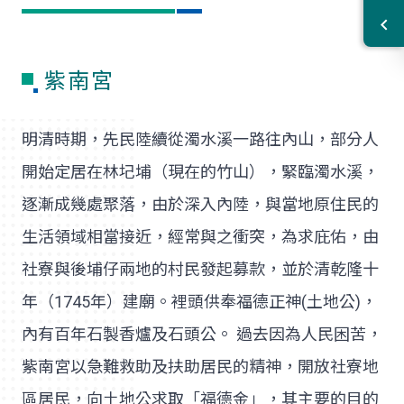
紫南宮
明清時期，先民陸續從濁水溪一路往內山，部分人
開始定居在林圮埔（現在的竹山），緊臨濁水溪，
逐漸成幾處聚落，由於深入內陸，與當地原住民的
生活領域相當接近，經常與之衝突，為求庇佑，由
社寮與後埔仔兩地的村民發起募款，並於清乾隆十
年（1745年）建廟。裡頭供奉福德正神(土地公)，
內有百年石製香爐及石頭公。 過去因為人民困苦，
紫南宮以急難救助及扶助居民的精神，開放社寮地
區居民，向土地公求取「福德金」，其主要的目的