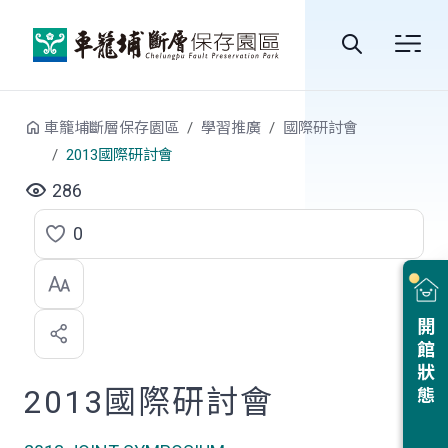
跳到中央內容區塊
全
站
車籠埔斷層保存園區
學習推廣
國際研討會
搜
2013國際研討會
尋
286
0
點
選
喜
開館狀態
歡
2013國際研討會