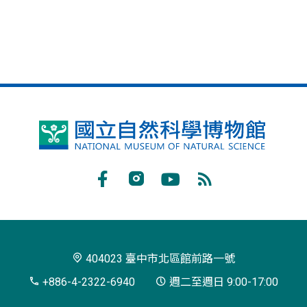
國
立
自
Facebook
Instagram
Youtube
RSS
然
訂
科
閱
學
404023 臺中市北區館前路一號
博
+886-4-2322-6940
週二至週日 9:00-17:00
物