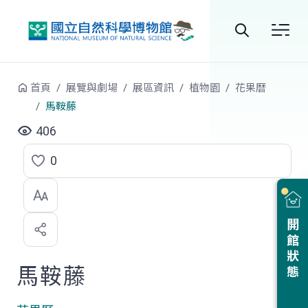
跳到中央內容區塊
全
站
首頁
展覽與劇場
展區資訊
植物園
花果曆
搜
馬鞍藤
尋
406
0
點
選
喜
開館狀態
歡
馬鞍藤