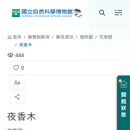
跳到中央內容區塊
全
站
首頁
展覽與劇場
展區資訊
植物園
花果曆
搜
夜香木
尋
444
0
點
選
喜
開館狀態
歡
夜香木