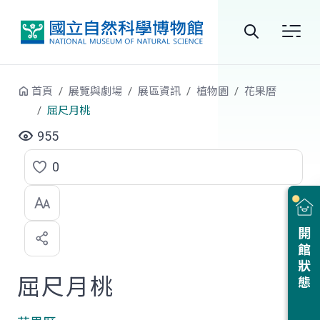
跳到中央內容區塊
全
站
首頁
展覽與劇場
展區資訊
植物園
花果曆
搜
屈尺月桃
尋
955
0
點
選
喜
開館狀態
歡
屈尺月桃