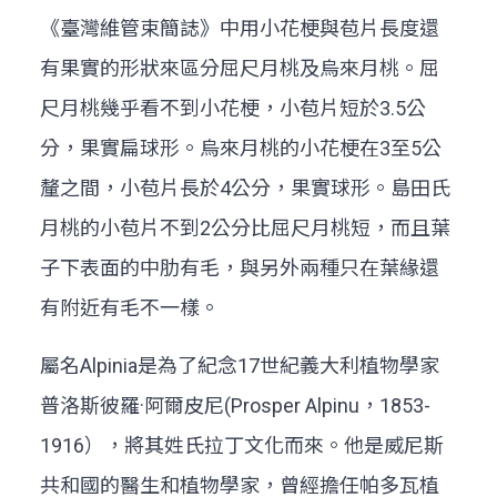
《臺灣維管束簡誌》中用小花梗與苞片長度還
有果實的形狀來區分屈尺月桃及烏來月桃。屈
尺月桃幾乎看不到小花梗，小苞片短於3.5公
分，果實扁球形。烏來月桃的小花梗在3至5公
釐之間，小苞片長於4公分，果實球形。島田氏
月桃的小苞片不到2公分比屈尺月桃短，而且葉
子下表面的中肋有毛，與另外兩種只在葉緣還
有附近有毛不一樣。
屬名Alpinia是為了紀念17世紀義大利植物學家
普洛斯彼羅·阿爾皮尼(Prosper Alpinu，1853-
1916），將其姓氏拉丁文化而來。他是威尼斯
共和國的醫生和植物學家，曾經擔任帕多瓦植