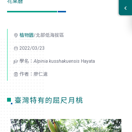
花果曆
植物園
/北部低海拔區
2022/03/23
學名：
Alpinia kusshakuensis
Hayata
作者：廖仁滄
臺灣特有的屈尺月桃