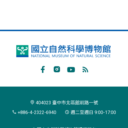
國
立
自
Facebook
Instagram
Youtube
RSS
然
訂
科
閱
學
404023 臺中市北區館前路一號
博
+886-4-2322-6940
週二至週日 9:00-17:00
物