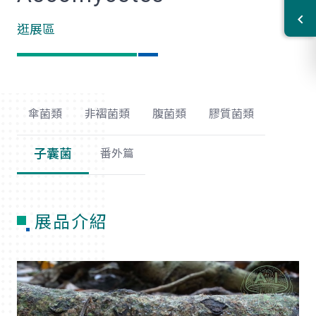
逛展區
傘菌類
非褶菌類
腹菌類
膠質菌類
子囊菌
番外篇
展品介紹