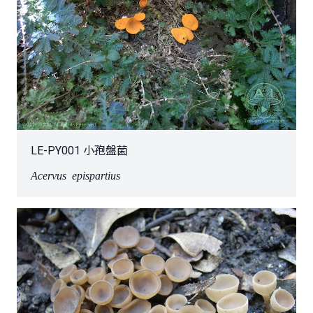
LE-PY001 小孢盤菌
Acervus epispartius