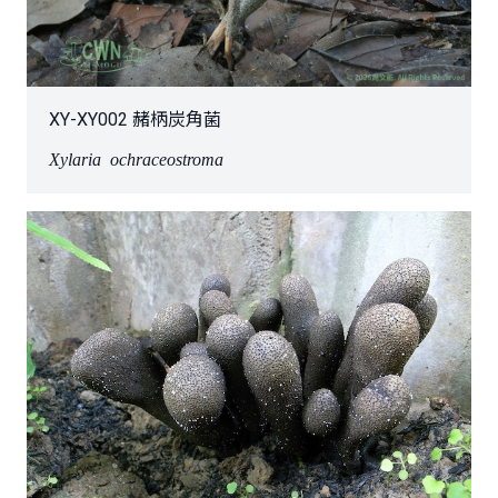
XY-XY002 赭柄炭角菌
Xylaria ochraceostroma