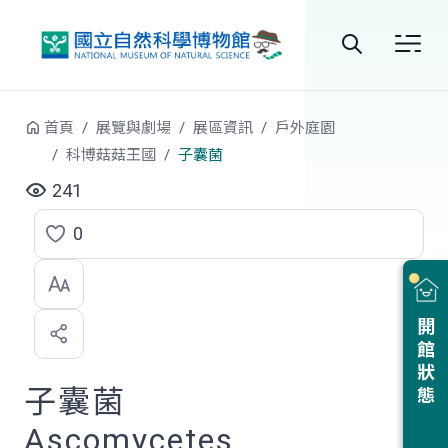
跳到中央內容區塊
全
站
首頁
展覽與劇場
展區資訊
戶外庭園
搜
科博菇菇王國
子囊菌
尋
241
0
點
選
喜
開館狀態
歡
子囊菌
Ascomycetes