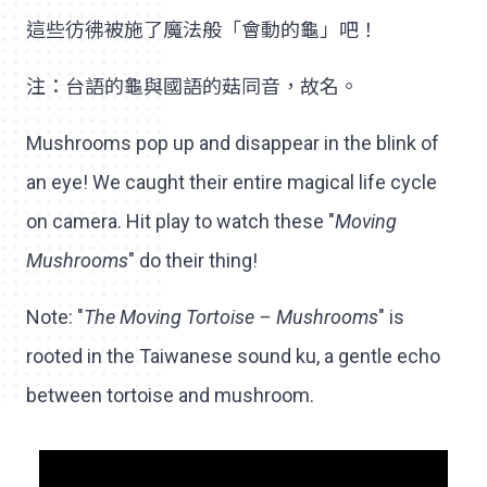
這些彷彿被施了魔法般「會動的龜」吧！
注：台語的龜與國語的菇同音，故名。
Mushrooms pop up and disappear in the blink of
an eye! We caught their entire magical life cycle
on camera. Hit play to watch these "
Moving
Mushrooms
" do their thing!
Note: "
The Moving Tortoise – Mushrooms
" is
rooted in the Taiwanese sound ku, a gentle echo
between tortoise and mushroom.