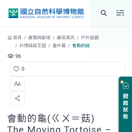
跳到中央內容區塊
全
站
首頁
展覽與劇場
展區資訊
戶外庭園
搜
科博菇菇王國
番外篇
會動的菇
尋
96
0
點
選
喜
開館狀態
歡
會動的龜(ㄍㄨ＝菇)
The Moving Tortoise –