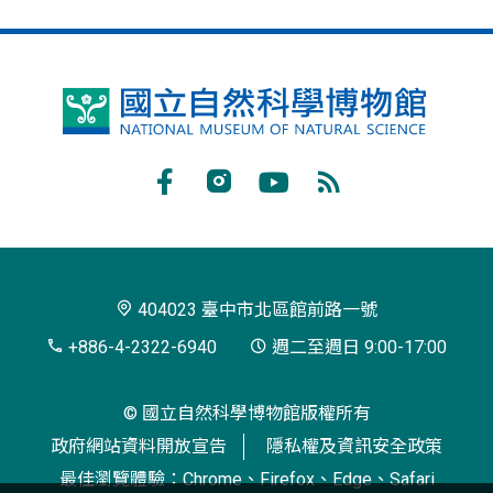
國
立
自
Facebook
Instagram
Youtube
RSS
然
訂
科
閱
學
404023 臺中市北區館前路一號
博
+886-4-2322-6940
週二至週日 9:00-17:00
物
© 國立自然科學博物館版權所有
館
政府網站資料開放宣告
隱私權及資訊安全政策
最佳瀏覽體驗：Chrome、Firefox、Edge、Safari