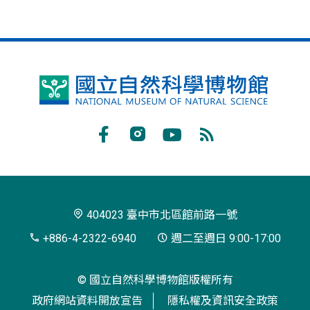
國
立
自
Facebook
Instagram
Youtube
RSS
然
訂
科
閱
學
404023 臺中市北區館前路一號
博
+886-4-2322-6940
週二至週日 9:00-17:00
物
© 國立自然科學博物館版權所有
館
政府網站資料開放宣告
隱私權及資訊安全政策