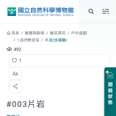
跳到中央內容區塊
全
站
首頁
展覽與劇場
展區資訊
戶外庭園
搜
1.自然教室區
片岩(含褶皺)
尋
492
1
點
選
喜
開館狀態
歡
#003片岩