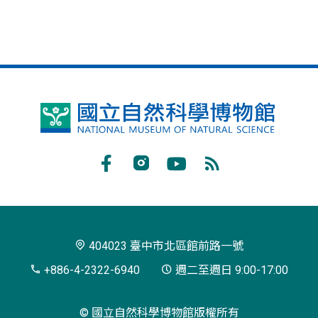
國
立
自
Facebook
Instagram
Youtube
RSS
然
訂
科
閱
學
404023 臺中市北區館前路一號
博
+886-4-2322-6940
週二至週日 9:00-17:00
物
© 國立自然科學博物館版權所有