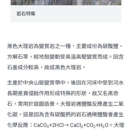
岩石特寫
黑色大理岩為變質岩之一種，主要成份為碳酸鹽、
方解石等，經地殼變動受高溫高壓變質而成。因含
石墨成分較高，故成黑色大理岩。
主產於中央山脈變質帶中，後因在河床中受到河水
長期差異侵蝕作用形成特殊的形狀，故又名黑奇
石，常用於庭園造景。大理岩遇鹽酸反應產生二氧
化碳，這是因為含有碳酸鈣的岩石遇稀鹽酸會產生
化學反應：CaCO
+2HCl→ CaCl
+CO
+H
O。大理
3
2
2
2