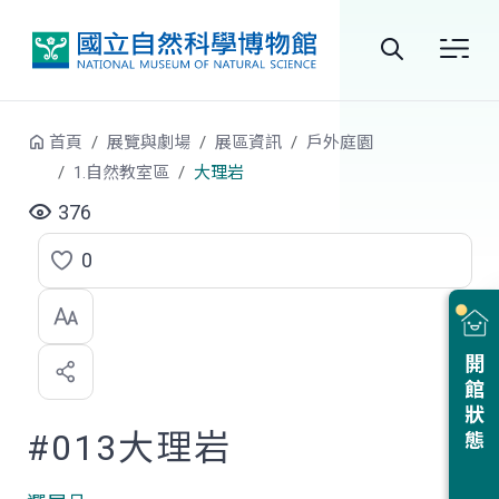
跳到中央內容區塊
全
站
首頁
展覽與劇場
展區資訊
戶外庭園
搜
1.自然教室區
大理岩
尋
376
0
點
選
喜
開館狀態
歡
#013大理岩