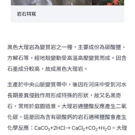
岩石特寫
黑色大理岩為變質岩之一種，主要成份為碳酸鹽、
方解石等，經地殼變動受高溫高壓變質而成。因含
石墨成分較高，故成黑色大理岩。
主產於中央山脈變質帶中，後因在河床中受到河水
長期差異侵蝕作用形成特殊的形狀，故又名黑奇
石，常用於庭園造景。大理岩遇鹽酸反應產生二氧
化碳，這是因為含有碳酸鈣的岩石遇稀鹽酸會產生
化學反應：CaCO
+2HCl→ CaCl
+CO
+H
O。大理
3
2
2
2