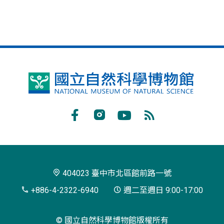
國
立
自
Facebook
Instagram
Youtube
RSS
然
訂
科
閱
學
404023 臺中市北區館前路一號
博
+886-4-2322-6940
週二至週日 9:00-17:00
物
© 國立自然科學博物館版權所有