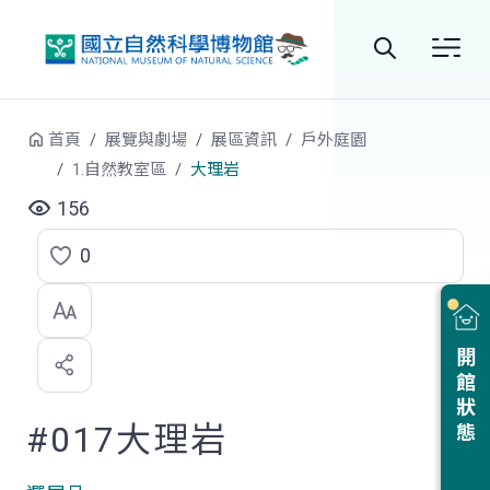
跳到中央內容區塊
全
站
首頁
展覽與劇場
展區資訊
戶外庭園
搜
1.自然教室區
大理岩
尋
156
0
點
選
喜
開館狀態
歡
#017大理岩