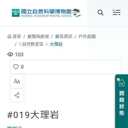
跳到中央內容區塊
全
站
首頁
展覽與劇場
展區資訊
戶外庭園
搜
1.自然教室區
大理岩
尋
103
0
點
選
喜
開館狀態
歡
#019大理岩