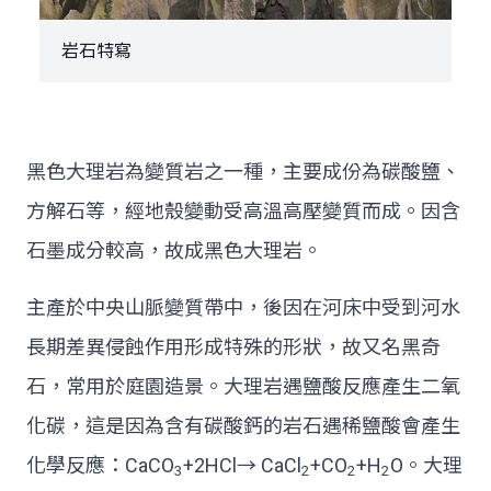
岩石特寫
黑色大理岩為變質岩之一種，主要成份為碳酸鹽、
方解石等，經地殼變動受高溫高壓變質而成。因含
石墨成分較高，故成黑色大理岩。
主產於中央山脈變質帶中，後因在河床中受到河水
長期差異侵蝕作用形成特殊的形狀，故又名黑奇
石，常用於庭園造景。大理岩遇鹽酸反應產生二氧
化碳，這是因為含有碳酸鈣的岩石遇稀鹽酸會產生
化學反應：CaCO
+2HCl→ CaCl
+CO
+H
O。大理
3
2
2
2