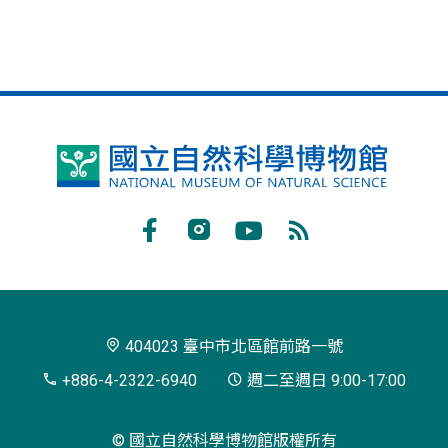
國
立
自
Facebook
Instagram
Youtube
RSS
然
訂
科
閱
學
404023 臺中市北區館前路一號
博
+886-4-2322-6940
週二至週日 9:00-17:00
物
© 國立自然科學博物館版權所有