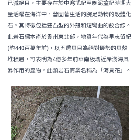
已滅絕目，主要存在於中寒武紀至晚泥盆紀時期大
量活躍在海洋中，營固著生活的腕足動物的殼體化
石。其特徵包括雙凸型的外殼和短彎曲的鉸合線。
此岩石標本產於貴州東北部，地質年代為早志留紀
(約440百萬年前)，以五房貝目為絕對優勢的貝殼
堆積層，可表明為4億多年前華南板塊近岸淺海風
暴作用的產物。此類岩石商業名稱為「海貝花」。