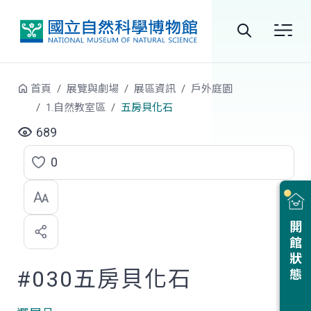
跳到中央內容區塊
全
站
首頁
展覽與劇場
展區資訊
戶外庭園
搜
1.自然教室區
五房貝化石
尋
689
0
點
選
喜
開館狀態
歡
#030五房貝化石