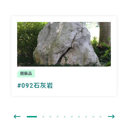
選展品
#092石灰岩