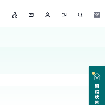
:::
開館狀態