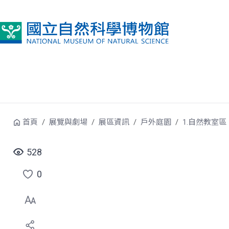
跳到中央內容區塊
首頁
展覽與劇場
展區資訊
戶外庭園
1.自然教室區
528
0
點
選
喜