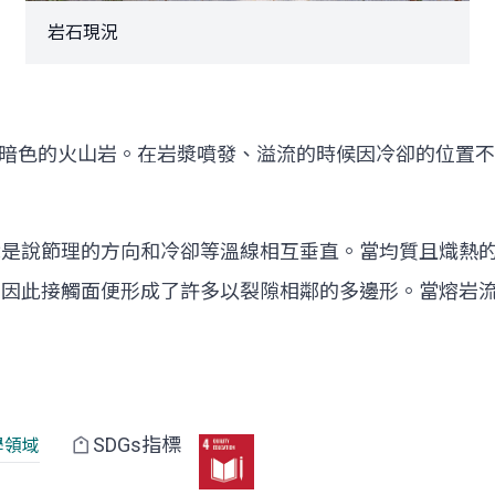
岩石現況
暗色的火山岩。在岩漿噴發、溢流的時候因冷卻的位置不
就是說節理的方向和冷卻等溫線相互垂直。當均質且熾熱的
。因此接觸面便形成了許多以裂隙相鄰的多邊形。當熔岩流
SDGs指標
學領域